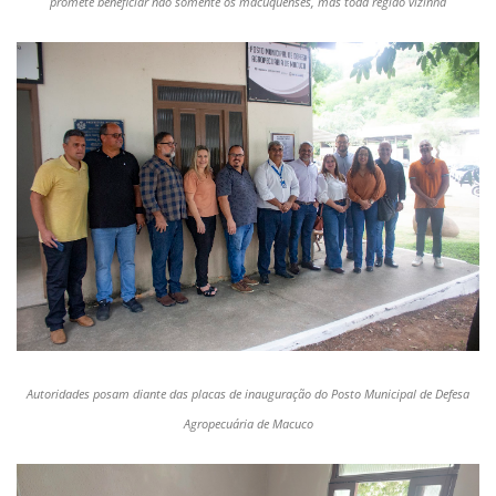
promete beneficiar não somente os
macuquenses
, mas toda região vizinha
Autoridades posam diante das placas de inauguração do Posto Municipal de Defesa
Agropecuária de Macuco