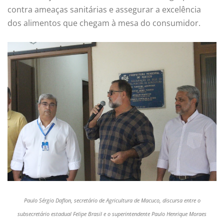
contra ameaças sanitárias e assegurar a excelência
dos alimentos que chegam à mesa do consumidor.
Paulo Sérgio
Daflon
, secretário de Agricultura de Macuco, discursa entre
o
subsecretário
estadual
Felipe Brasil
e o
superintendente P
aulo
H
enrique
Moraes