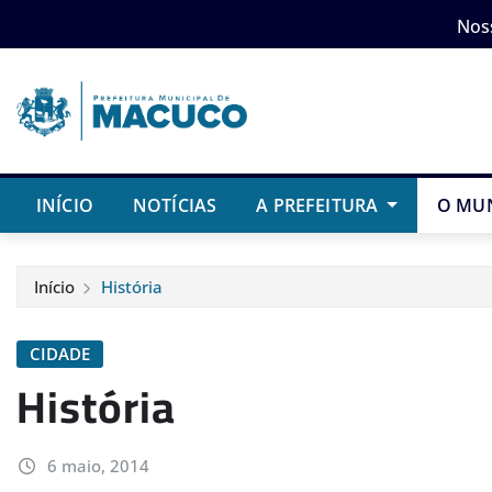
Skip
Nos
to
content
INÍCIO
NOTÍCIAS
A PREFEITURA
O MU
Início
História
CIDADE
História
6 maio, 2014