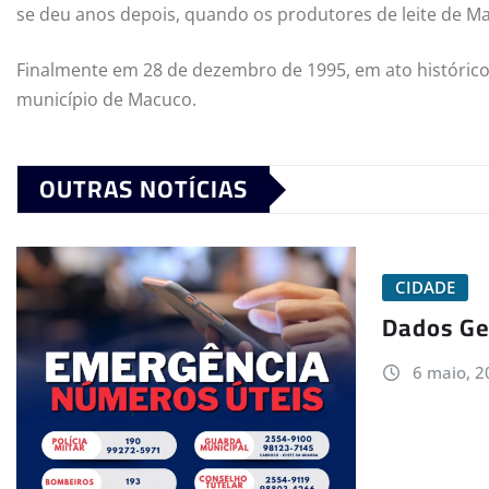
se deu anos depois, quando os produtores de leite de Ma
Finalmente em 28 de dezembro de 1995, em ato histórico e
município de Macuco.
OUTRAS NOTÍCIAS
CIDADE
Dados Ge
6 maio, 2