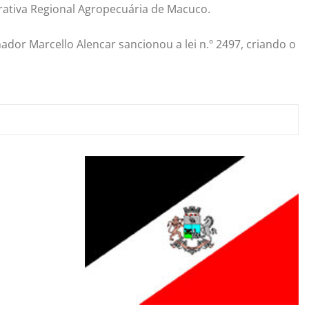
rativa Regional Agropecuária de Macuco.
dor Marcello Alencar sancionou a lei n.º 2497, criando o