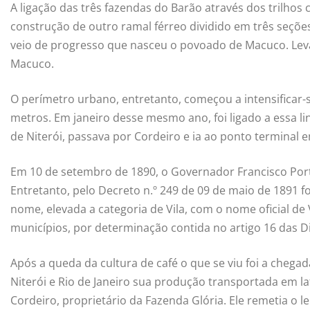
A ligação das três fazendas do Barão através dos trilho
construção de outro ramal férreo dividido em três seções
veio de progresso que nasceu o povoado de Macuco. Levad
Macuco.
O perímetro urbano, entretanto, começou a intensificar-
metros. Em janeiro desse mesmo ano, foi ligado a essa li
de Niterói, passava por Cordeiro e ia ao ponto terminal
Em 10 de setembro de 1890, o Governador Francisco Port
Entretanto, pelo Decreto n.º 249 de 09 de maio de 1891
nome, elevada a categoria de Vila, com o nome oficial d
municípios, por determinação contida no artigo 16 das Di
Após a queda da cultura de café o que se viu foi a chega
Niterói e Rio de Janeiro sua produção transportada em l
Cordeiro, proprietário da Fazenda Glória. Ele remetia o l