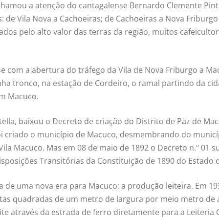
s chamou a atenção do cantagalense Bernardo Clemente Pint
: de Vila Nova a Cachoeiras; de Cachoeiras a Nova Friburgo
os pelo alto valor das terras da região, muitos cafeiculto
se com a abertura do tráfego da Vila de Nova Friburgo a M
nha tronco, na estação de Cordeiro, o ramal partindo da ci
 em Macuco.
ella, baixou o Decreto de criação do Distrito de Paz de M
 foi criado o município de Macuco, desmembrando do munic
e Vila Macuco. Mas em 08 de maio de 1892 o Decreto n.º 01 
sposições Transitórias da Constituição de 1890 do Estado d
da de uma nova era para Macuco: a produção leiteira. Em 19
atas quadradas de um metro de largura por meio metro de a
eite através da estrada de ferro diretamente para a Leiteria