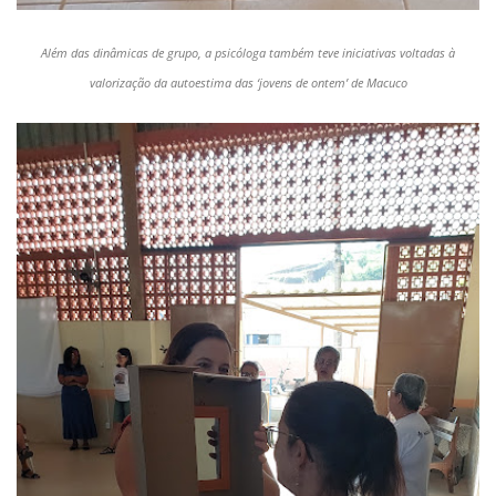
Além das dinâmicas de grupo, a psicóloga também teve iniciativas voltadas à
valorização da autoestima das ‘jovens de ontem’ de Macuco