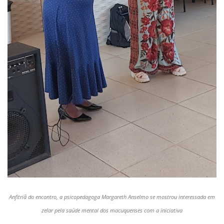
Anfitriã do encontro, a psicopedagoga Margareth Anselmo se mostrou interessada em
zelar pela saúde mental dos macuquenses com a iniciativa