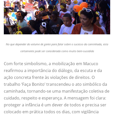
No que depender do volume de gente para falar sobre o sucesso da caminhada, esta
certamente pode ser considerada como muito bem-sucedida
Com forte simbolismo, a mobilização em Macuco
reafirmou a importância do diálogo, da escuta e da
ação concreta frente às violações de direitos. O
trabalho ‘Faça Bonito’ transcendeu o ato simbólico da
caminhada, tornando-se uma manifestação coletiva de
cuidado, respeito e esperança. A mensagem foi clara:
proteger a infância é um dever de todos e precisa ser
colocado em prática todos os dias, com vigilância