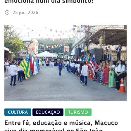
emociona num dia simbólico!
25 jun, 2026
CULTURA
EDUCAÇÃO
TURISMO
Entre fé, educação e música, Macuco
vive dia memorável no São João