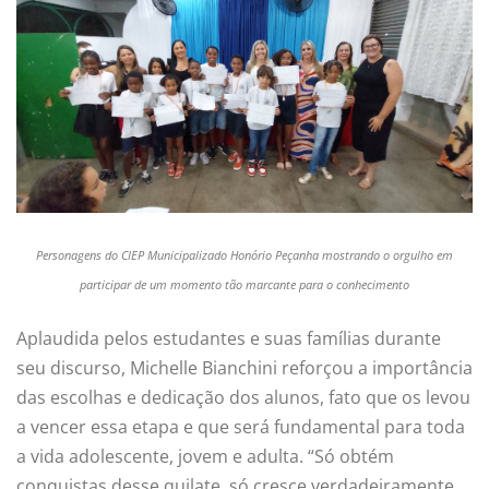
Personagens do CIEP Municipalizado Honório Peçanha mostrando o orgulho em
participar de um momento tão marcante para o conhecimento
Aplaudida pelos estudantes e suas famílias durante
seu discurso, Michelle Bianchini reforçou a importância
das escolhas e dedicação dos alunos, fato que os levou
a vencer essa etapa e que será fundamental para toda
a vida adolescente, jovem e adulta. “Só obtém
conquistas desse quilate, só cresce verdadeiramente