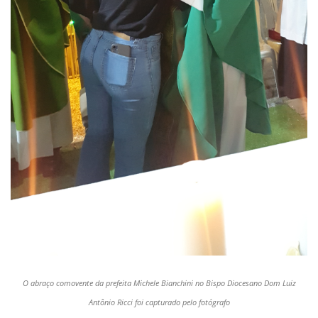
O abraço comovente da prefeita Michele Bianchini no Bispo Diocesano Dom Luiz
Antônio Ricci foi capturado pelo fotógrafo