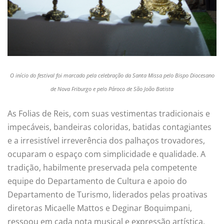
O início do festival foi marcado pela celebração da Santa Missa pelo Bispo Diocesano
de Nova Friburgo e pelo Pároco de São João Batista
As Folias de Reis, com suas vestimentas tradicionais e
impecáveis, bandeiras coloridas, batidas contagiantes
e a irresistível irreverência dos palhaços trovadores,
ocuparam o espaço com simplicidade e qualidade. A
tradição, habilmente preservada pela competente
equipe do Departamento de Cultura e apoio do
Departamento de Turismo, liderados pelas proativas
diretoras Micaelle Mattos e Deginar Boquimpani,
ressoou em cada nota musical e expressão artística,