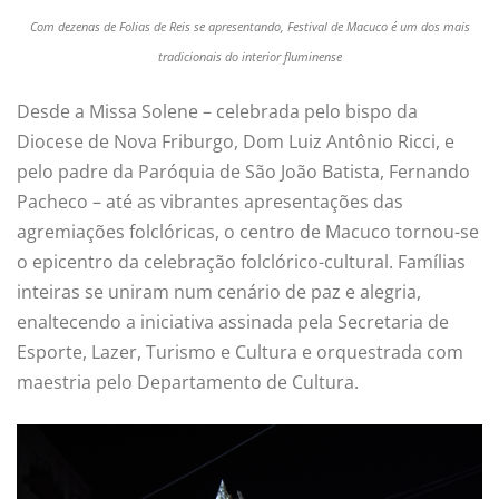
Com dezenas de Folias de Reis se apresentando, Festival de Macuco é um dos mais
tradicionais do interior fluminense
Desde a Missa Solene – celebrada pelo bispo da
Diocese de Nova Friburgo, Dom Luiz Antônio Ricci, e
pelo padre da Paróquia de São João Batista, Fernando
Pacheco – até as vibrantes apresentações das
agremiações folclóricas, o centro de Macuco tornou-se
o epicentro da celebração folclórico-cultural. Famílias
inteiras se uniram num cenário de paz e alegria,
enaltecendo a iniciativa assinada pela Secretaria de
Esporte, Lazer, Turismo e Cultura e orquestrada com
maestria pelo Departamento de Cultura.