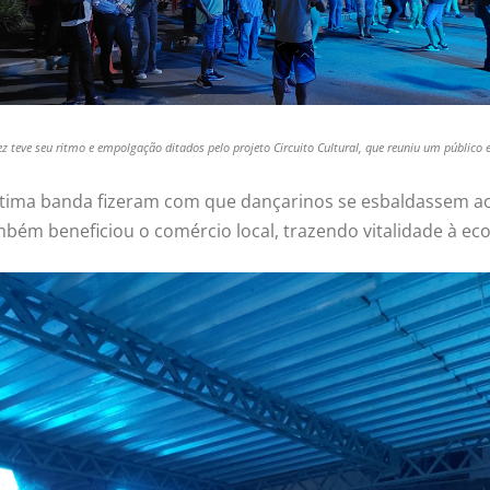
 teve seu ritmo e empolgação ditados pelo projeto Circuito Cultural, que reuniu um público 
tima banda fizeram com que dançarinos se esbaldassem ao 
bém beneficiou o comércio local, trazendo vitalidade à ec