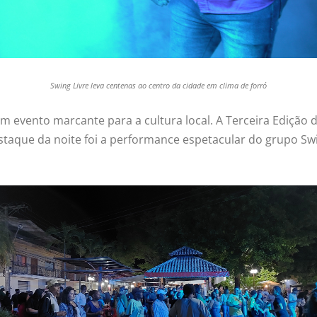
Swing Livre leva centenas ao centro da cidade em clima de forró
m evento marcante para a cultura local. A Terceira Edição d
taque da noite foi a performance espetacular do grupo Swi