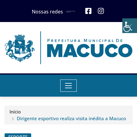
Skip
Nossas redes
to
content
Início
Dirigente esportivo realiza visita inédita a Macuco
ESPORTE