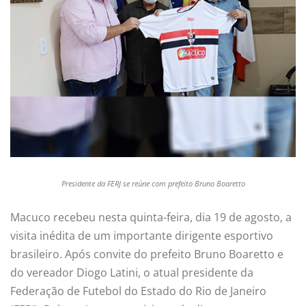
Presidente da FERJ se reúne com prefeito Bruno Boaretto
Macuco recebeu nesta quinta-feira, dia 19 de agosto, a
visita inédita de um importante dirigente esportivo
brasileiro. Após convite do prefeito Bruno Boaretto e
do vereador Diogo Latini, o atual presidente da
Federação de Futebol do Estado do Rio de Janeiro