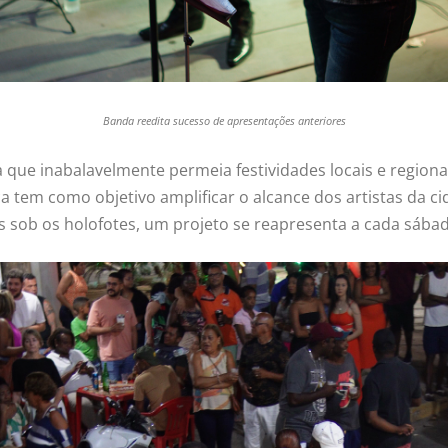
Banda reedita sucesso de apresentações anteriores
a que inabalavelmente permeia festividades locais e region
tem como objetivo amplificar o alcance dos artistas da ci
sob os holofotes, um projeto se reapresenta a cada sába