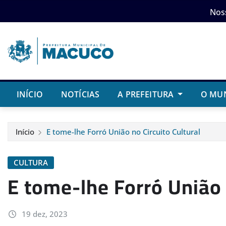
Skip
Nos
to
content
INÍCIO
NOTÍCIAS
A PREFEITURA
O MU
Início
E tome-lhe Forró União no Circuito Cultural
CULTURA
E tome-lhe Forró União 
19 dez, 2023