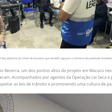
l das palestras foi tratar de assuntos que também aguçam o interesse da juventude estudanti
lio Bezerra, um dos pontos altos do projeto em Macuco ness
deram. Acompanhados por agentes da Operação Lei Seca e 
speitar as leis de trânsito e promovendo uma cultura de pa