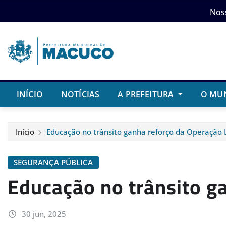
Skip
Nos
to
content
INÍCIO
NOTÍCIAS
A PREFEITURA
O MU
Início
Educação no trânsito ganha reforço da Operação 
SEGURANÇA PÚBLICA
Educação no trânsito g
30 jun, 2025