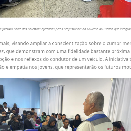
l fizeram parte das palestras ofertadas pelos profissionais do Governo do Estado que integra
mais, visando ampliar a conscientização sobre o cumpriment
, que demonstram com uma fidelidade bastante próxima da 
ção e nos reflexos do condutor de um veículo. A iniciativa 
ão e empatia nos jovens, que representarão os futuros mot