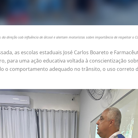
s da direção sob influência de álcool e alertam motoristas sobre importância de respeitar o Có
ssada, as escolas estaduais José Carlos Boareto e Farmacê
iro, para uma ação educativa voltada à conscientização so
ndo o comportamento adequado no trânsito, o uso correto 