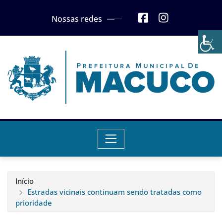
Skip
Nossas redes
to
content
Início
Estradas vicinais continuam sendo tratadas como
prioridade