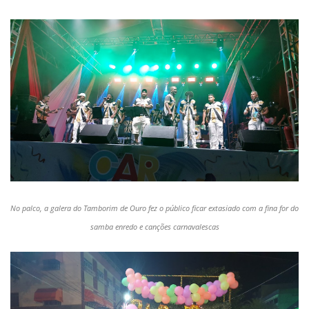
No palco, a galera do Tamborim de Ouro fez o público ficar extasiado com a fina for do
samba enredo e canções carnavalescas