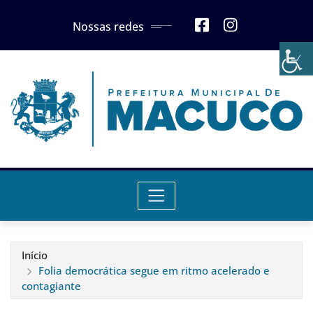
Skip
Nossas redes
to
content
Início
Folia democrática segue em ritmo acelerado e
contagiante