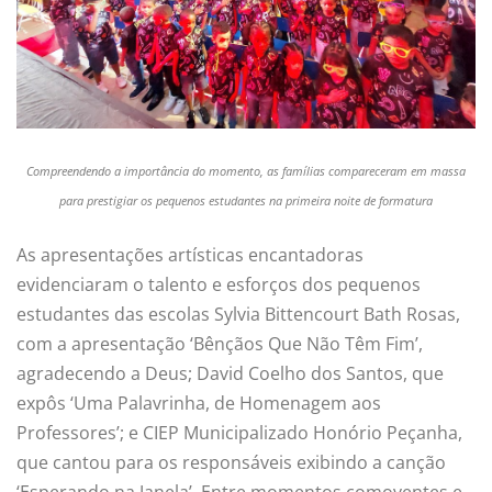
Compreendendo a importância do momento, as famílias compareceram em massa
para prestigiar os pequenos estudantes na primeira noite de formatura
As apresentações artísticas encantadoras
evidenciaram o talento e esforços dos pequenos
estudantes das escolas Sylvia Bittencourt Bath Rosas,
com a apresentação ‘Bênçãos Que Não Têm Fim’,
agradecendo a Deus; David Coelho dos Santos, que
expôs ‘Uma Palavrinha, de Homenagem aos
Professores’; e CIEP Municipalizado Honório Peçanha,
que cantou para os responsáveis exibindo a canção