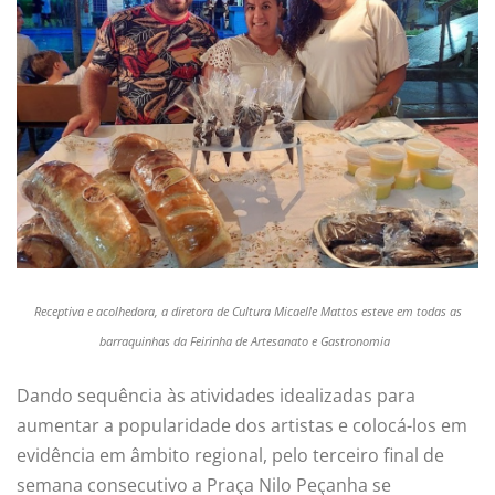
Receptiva e acolhedora, a
diretora de Cultura
Micaelle
Mattos
esteve em todas as
barraquinhas da Feirinha de Artesanato e Gastronomia
Dando sequência às atividades idealizadas para
aumentar a popularidade dos artistas e colocá-los em
evidência em âmbito regional, pelo terceiro final de
semana consecutivo a Praça Nilo Peçanha se