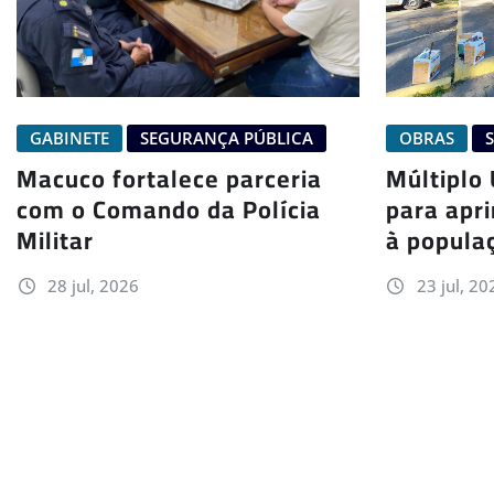
OBRAS
GABINETE
SEGURANÇA PÚBLICA
Múltiplo
Macuco fortalece parceria
para apr
com o Comando da Polícia
à popula
Militar
23 jul, 20
28 jul, 2026