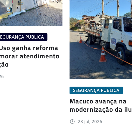
SEGURANÇA PÚBLICA
 Uso ganha reforma
imorar atendimento
ção
26
SEGURANÇA PÚBLICA
Macuco avança na
modernização da il
23 jul, 2026