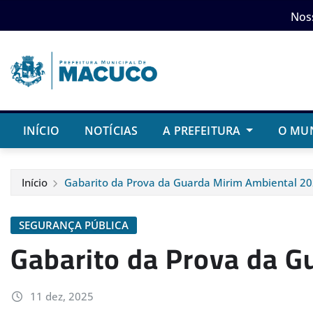
Skip
Nos
to
content
INÍCIO
NOTÍCIAS
A PREFEITURA
O MU
Início
Gabarito da Prova da Guarda Mirim Ambiental 2
SEGURANÇA PÚBLICA
Gabarito da Prova da G
11 dez, 2025