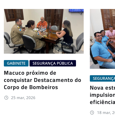
GABINETE
SEGURANÇA PÚBLICA
Macuco próximo de
conquistar Destacamento do
SEGURANÇA
Corpo de Bombeiros
Nova est
impulsio
25 mar, 2026
eficiênci
18 mar, 