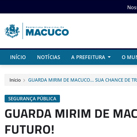
Skip
Nos
to
content
INÍCIO
NOTÍCIAS
A PREFEITURA
O MU
Início
GUARDA MIRIM DE MACUCO… SUA CHANCE DE T
SEGURANÇA PÚBLICA
GUARDA MIRIM DE MA
FUTURO!