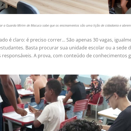
egrar a Guarda Mirim de Macuco sabe que os ensinamentos são uma lição de cidadania e abre
ado é claro: é preciso correr… São apenas 30 vagas, igualm
s estudantes. Basta procurar sua unidade escolar ou a sede 
 responsáveis. A prova, com conteúdo de conhecimentos ge