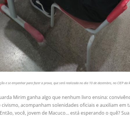
rição e se empenhar para fazer a prova, que será realizada no dia 10 de dezembro, no CIEP d
da Mirim ganha algo que nenhum livro ensina: convivência, 
e civismo, acompanham solenidades oficiais e auxiliam em t
Então, você, jovem de Macuco… está esperando o quê? Sua f