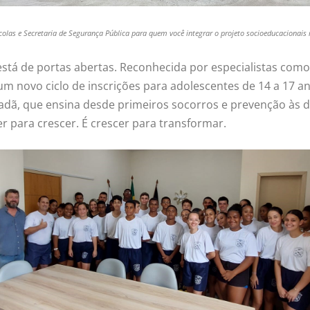
scolas e Secretaria de Segurança Pública para quem você integrar o projeto socioeducacionai
tá de portas abertas. Reconhecida por especialistas como
um novo ciclo de inscrições para adolescentes de 14 a 17 
ã, que ensina desde primeiros socorros e prevenção às dr
r para crescer. É crescer para transformar.