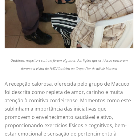
Gentileza, respeito e carinho foram algumas das lições que os idosos passaram
durante a visita do NATI/Cordeiro ao Grupo Flor de Ipê de Macuco
A recepção calorosa, oferecida pelo grupo de Macuco,
foi descrita como repleta de amor, carinho e muita
atenção à comitiva cordeirense. Momentos como este
sublinham a importância das iniciativas que
promovem o envelhecimento saudável e ativo,
proporcionando exercícios físicos e cognitivos, bem-
estar emocional e sensação de pertencimento à