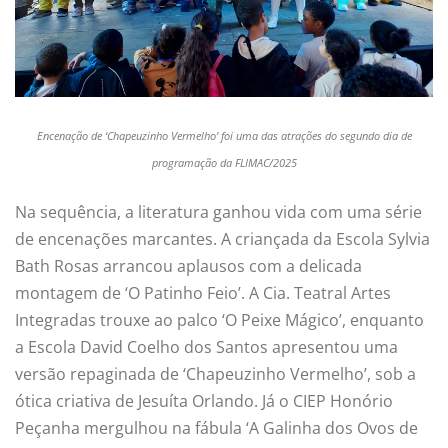
Encenação de ‘Chapeuzinho Vermelho’ foi uma das atrações do segundo dia de
programação da FLIMAC/2025
Na sequência, a literatura ganhou vida com uma série
de encenações marcantes. A criançada da Escola Sylvia
Bath Rosas arrancou aplausos com a delicada
montagem de ‘O Patinho Feio’. A Cia. Teatral Artes
Integradas trouxe ao palco ‘O Peixe Mágico’, enquanto
a Escola David Coelho dos Santos apresentou uma
versão repaginada de ‘Chapeuzinho Vermelho’, sob a
ótica criativa de Jesuíta Orlando. Já o CIEP Honório
Peçanha mergulhou na fábula ‘A Galinha dos Ovos de