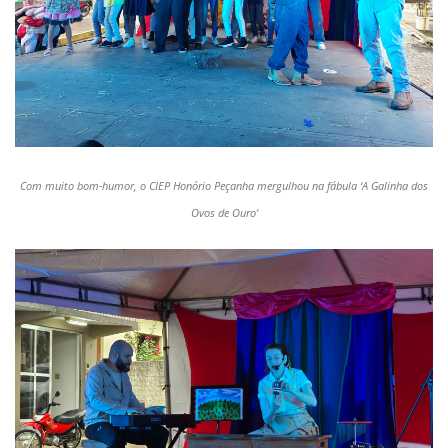
Com muito bom-humor, o CIEP Honório Peçanha mergulhou na fábula ‘A Galinha dos
Ovos de Ouro’