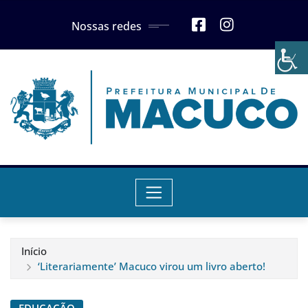
Skip
Nossas redes
to
content
Início
‘Literariamente’ Macuco virou um livro aberto!
EDUCAÇÃO