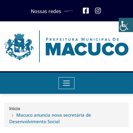
Skip
Nossas redes
to
content
Início
Macuco anuncia nova secretária de
Desenvolvimento Social