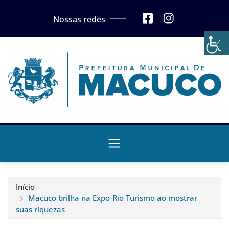
Skip
Nossas redes
to
content
Início
Macuco brilha na Expo-Rio Turismo ao mostrar
suas riquezas