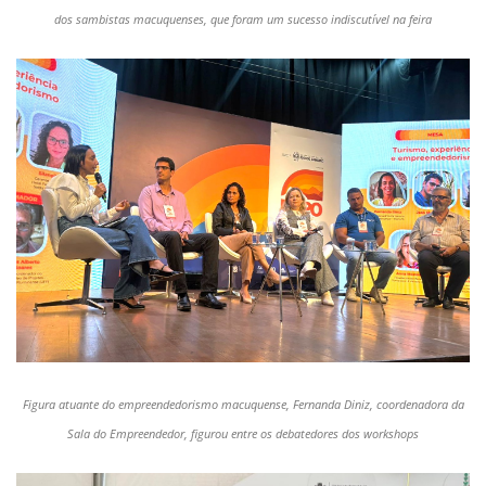
dos sambistas macuquenses, que foram um sucesso indiscutível na feira
Figura atuante do empreendedorismo macuquense, Fernanda Diniz, coordenadora da
Sala do Empreendedor, figurou entre os debatedores dos workshops