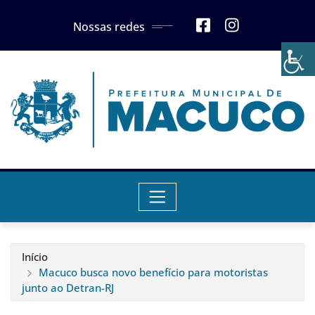
Skip
Nossas redes
to
content
Início
Macuco busca novo benefício para motoristas
junto ao Detran-RJ