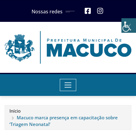
Skip
Nossas redes
to
content
Início
Macuco marca presença em capacitação sobre
‘Triagem Neonatal’