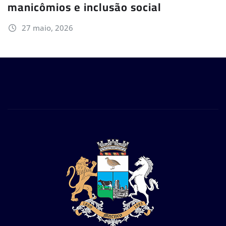
manicômios e inclusão social
27 maio, 2026