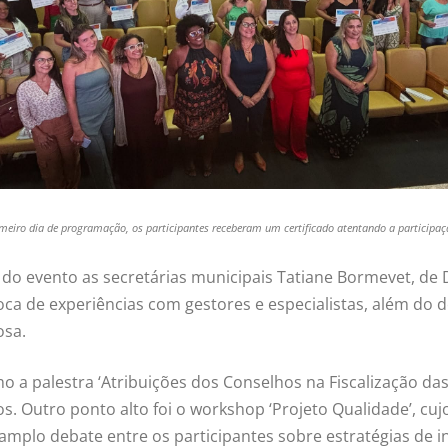
imeiro dia de programação, os participantes receberam um certificado atentando a participa
am do evento as secretárias municipais Tatiane Bormevet, d
oca de experiências com gestores e especialistas, além do 
osa.
palestra ‘Atribuições dos Conselhos na Fiscalização das 
os. Outro ponto alto foi o workshop ‘Projeto Qualidade’, c
amplo debate entre os participantes sobre estratégias de i