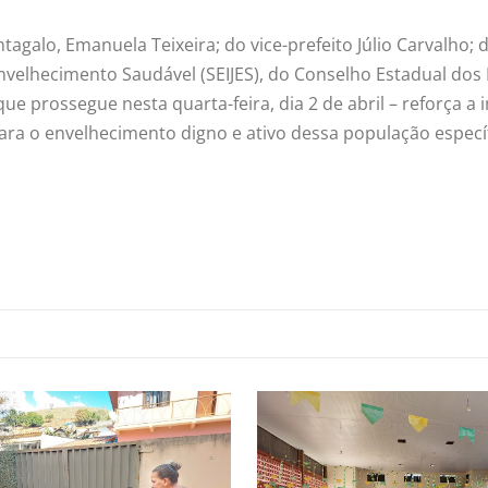
alo, Emanuela Teixeira; do vice-prefeito Júlio Carvalho; da 
velhecimento Saudável (SEIJES), do Conselho Estadual dos D
 que prossegue nesta quarta-feira, dia 2 de abril – reforça
para o envelhecimento digno e ativo dessa população específ