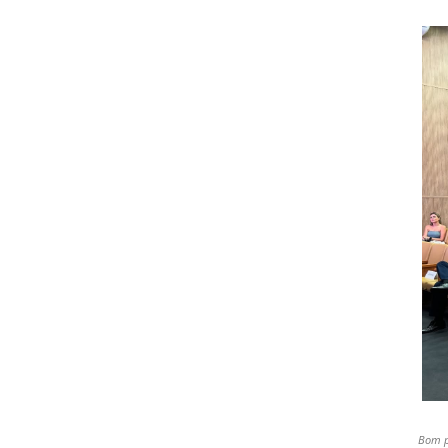
Bom p