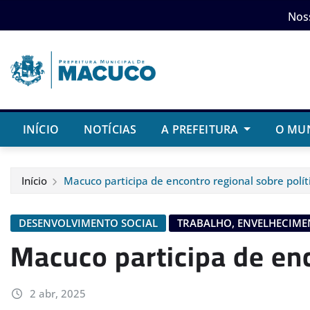
Skip
Nos
to
content
INÍCIO
NOTÍCIAS
A PREFEITURA
O MU
Início
Macuco participa de encontro regional sobre polít
DESENVOLVIMENTO SOCIAL
TRABALHO, ENVELHECIME
Macuco participa de enc
2 abr, 2025