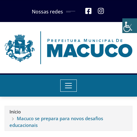
Skip
Nossas redes
to
content
Início
Macuco se prepara para novos desafios
educacionais