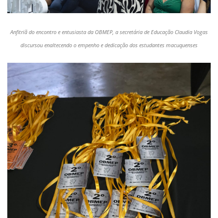
Anfitriã do encontro e entusiasta da OBMEP, a secretária de Educação Claudia Vogas
discursou enaltecendo o empenho e dedicação dos estudantes macuquenses