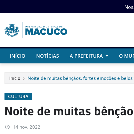
Skip
Nos
to
content
INÍCIO
NOTÍCIAS
A PREFEITURA
O MU
Início
Noite de muitas bênçãos, fortes emoções e belos 
CULTURA
Noite de muitas bênçãos
14 nov, 2022