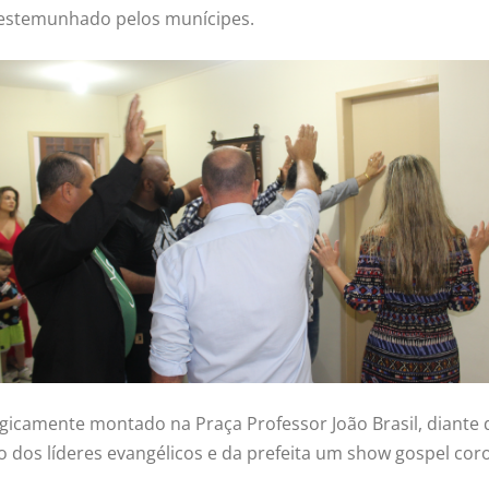
 testemunhado pelos munícipes.
egicamente montado na Praça Professor João Brasil, diante
dos líderes evangélicos e da prefeita um show gospel cor