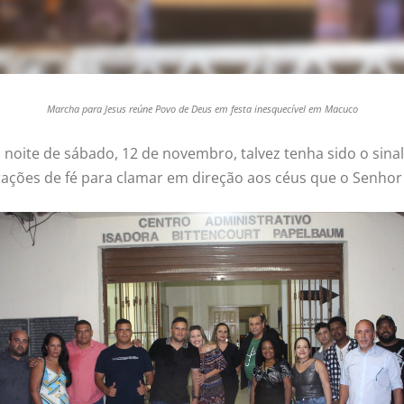
Marcha para Jesus reúne Povo de Deus em festa inesquecível em Macuco
a noite de sábado, 12 de novembro, talvez tenha sido o sin
rações de fé para clamar em direção aos céus que o Senho