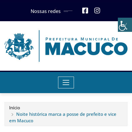
Skip
Nossas redes
to
content
Início
Noite histórica marca a posse de prefeito e vice
em Macuco