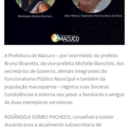
A Prefeitura de Macuco – por intermédio do prefeito
Bruno Boaretto, da vice-prefeita Michelle Bianchini, dos
secretários de Governo, demais integrantes do
Funcionalismo Público Municipal e também da
população macuquense – registra suas Sinceras
Condolências e externa seu pesar a familiares e amigos
de duas exemplares servidoras.
ROSÂNGELA GOMES PACHECO, conselheira tutelar
durante anos e atualmente subsecretaria de