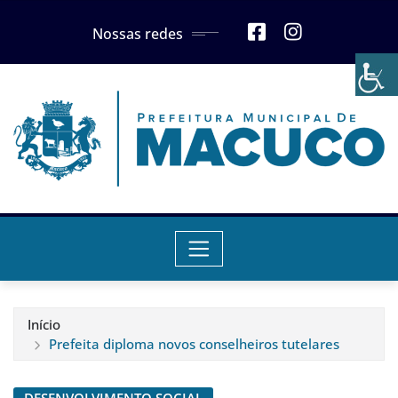
Skip
Nossas redes
to
content
Início
Prefeita diploma novos conselheiros tutelares
DESENVOLVIMENTO SOCIAL