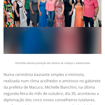
Cerimônia destaca proteção dos direitos de crianças e adolescentes
Numa cerimônia bastante simples e intimista,
realizada num clima acolhedor e amistoso no gabinete
da prefeita de Macuco, Michelle Bianchini, na última
segunda-feira do mês de outubro, dia 30, aconteceu a
diplomação dos cinco novos conselheiros tutelares,