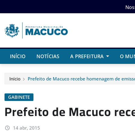
Skip
Nos
to
content
INÍCIO
NOTÍCIAS
A PREFEITURA
O MU
Início
Prefeito de Macuco recebe homenagem de emisso
GABINETE
Prefeito de Macuco re
14 abr, 2015