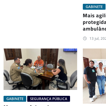
GABINETE
Mais agil
protegid
ambulânc
13 jul, 20
GABINETE
SEGURANÇA PÚBLICA