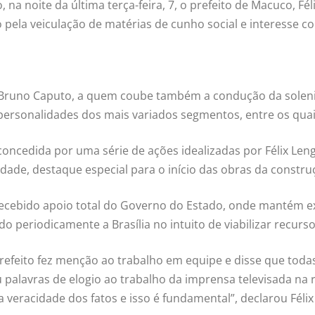
na noite da última terça-feira, 7, o prefeito de Macuco, F
 pela veiculação de matérias de cunho social e interesse col
Bruno Caputo, a quem coube também a condução da solenida
ersonalidades dos mais variados segmentos, entre os quais
i concedida por uma série de ações idealizadas por Félix 
ade, destaque especial para o início das obras da constru
 recebido apoio total do Governo do Estado, onde mantém 
 periodicamente a Brasília no intuito de viabilizar recurso
 prefeito fez menção ao trabalho em equipe e disse que to
iu palavras de elogio ao trabalho da imprensa televisada na
eracidade dos fatos e isso é fundamental”, declarou Félix