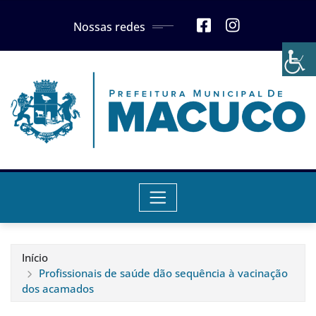
Skip
Nossas redes
to
content
Início
Profissionais de saúde dão sequência à vacinação
dos acamados