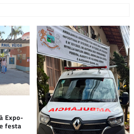
 à Expo-
e festa