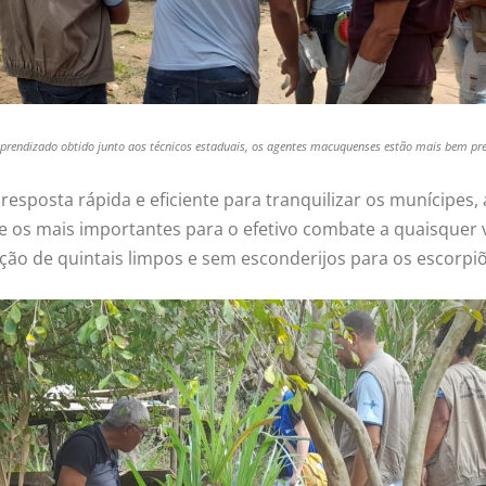
prendizado obtido junto aos técnicos estaduais, os agentes macuquenses estão mais bem pr
resposta rápida e eficiente para tranquilizar os munícipes
 os mais importantes para o efetivo combate a quaisquer 
ão de quintais limpos e sem esconderijos para os escorpi