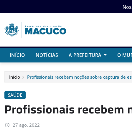
Skip
Nos
to
content
INÍCIO
NOTÍCIAS
A PREFEITURA
O MU
Início
Profissionais recebem noções sobre captura de es
SAÚDE
Profissionais recebem 
27 ago, 2022