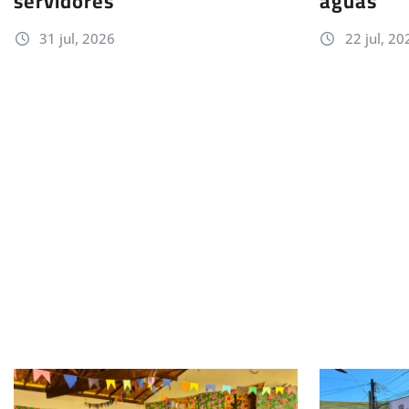
servidores
águas
31 jul, 2026
22 jul, 20