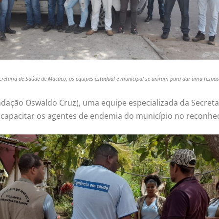
cretaria de Saúde de Macuco, as equipes estadual e municipal se uniram para dar uma respo
undação Oswaldo Cruz), uma equipe especializada da Secre
 capacitar os agentes de endemia do município no reconhec