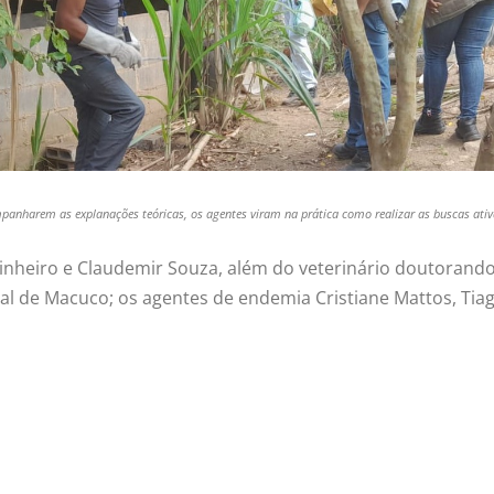
anharem as explanações teóricas, os agentes viram na prática como realizar as buscas ativ
inheiro e Claudemir Souza, além do veterinário doutorando
al de Macuco; os agentes de endemia Cristiane Mattos, Tiag