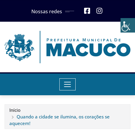
Skip
Nossas redes
to
content
Início
Quando a cidade se ilumina, os corações se
aquecem!