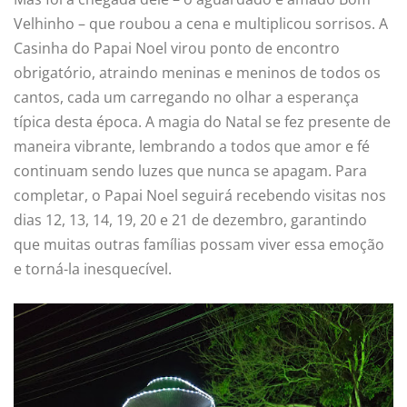
Velhinho – que roubou a cena e multiplicou sorrisos. A
Casinha do Papai Noel virou ponto de encontro
obrigatório, atraindo meninas e meninos de todos os
cantos, cada um carregando no olhar a esperança
típica desta época. A magia do Natal se fez presente de
maneira vibrante, lembrando a todos que amor e fé
continuam sendo luzes que nunca se apagam. Para
completar, o Papai Noel seguirá recebendo visitas nos
dias 12, 13, 14, 19, 20 e 21 de dezembro, garantindo
que muitas outras famílias possam viver essa emoção
e torná-la inesquecível.