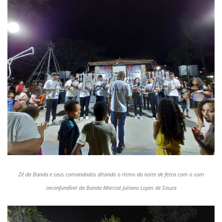
Zé da Banda e seus comandados ditando o ritmo da noite de festa com o som
inconfundível da Banda Marcial Juliano Lopes de Souza