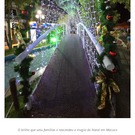
O brilho que uniu famílias e reacendeu a magia do Natal em Macuco