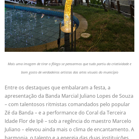
Mais uma imagem de tirar o fôlego se pensarmos que tudo partiu da criatividade e
bom gosto de verdadeiros artistas das artes visuais do município
Entre os destaques que embalaram a festa, a
apresentação da Banda Marcial Juliano Lopes de Souza
– com talentosos ritmistas comandados pelo popular
Zé da Banda – e a performance do Coral da Terceira
Idade Flor de Ipê – sob a regência do maestro Marcelo
Juliano – elevou ainda mais o clima de encantamento. A
harmonia, o talento e a energia das duas instituições