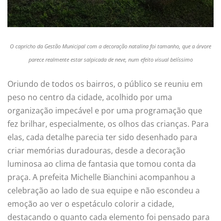
O capricho da Gestão Municipal com a decoração natalina foi tamanho, que a árvore
parece realmente estar salpicada de neve, num efeito visual belíssimo
Oriundo de todos os bairros, o público se reuniu em
peso no centro da cidade, acolhido por uma
organização impecável e por uma programação que
fez brilhar, especialmente, os olhos das crianças. Para
elas, cada detalhe parecia ter sido desenhado para
criar memórias duradouras, desde a decoração
luminosa ao clima de fantasia que tomou conta da
praça. A prefeita Michelle Bianchini acompanhou a
celebração ao lado de sua equipe e não escondeu a
emoção ao ver o espetáculo colorir a cidade,
destacando o quanto cada elemento foi pensado para