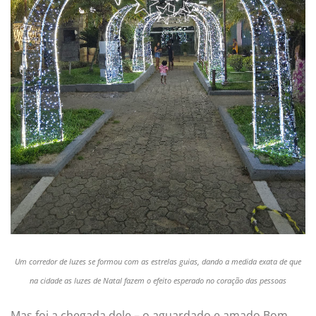
Um corredor de luzes se formou com as estrelas guias, dando a medida exata de que
na cidade as luzes de Natal fazem o efeito esperado no coração das pessoas
Mas foi a chegada dele – o aguardado e amado Bom