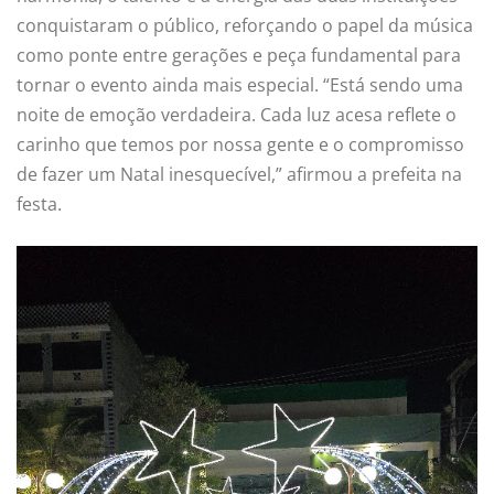
conquistaram o público, reforçando o papel da música
como ponte entre gerações e peça fundamental para
tornar o evento ainda mais especial. “Está sendo uma
noite de emoção verdadeira. Cada luz acesa reflete o
carinho que temos por nossa gente e o compromisso
de fazer um Natal inesquecível,” afirmou a prefeita na
festa.