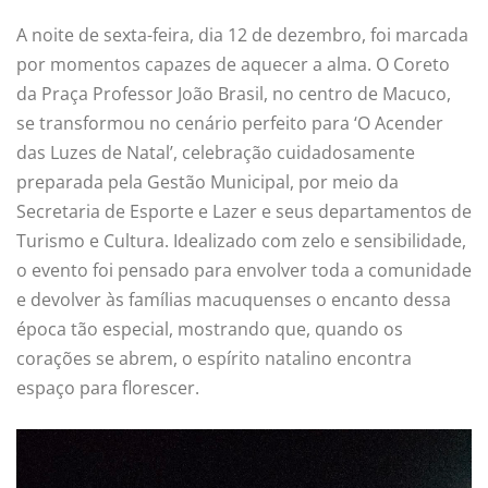
A noite de sexta-feira, dia 12 de dezembro, foi marcada
por momentos capazes de aquecer a alma. O Coreto
da Praça Professor João Brasil, no centro de Macuco,
se transformou no cenário perfeito para ‘O Acender
das Luzes de Natal’, celebração cuidadosamente
preparada pela Gestão Municipal, por meio da
Secretaria de Esporte e Lazer e seus departamentos de
Turismo e Cultura. Idealizado com zelo e sensibilidade,
o evento foi pensado para envolver toda a comunidade
e devolver às famílias macuquenses o encanto dessa
época tão especial, mostrando que, quando os
corações se abrem, o espírito natalino encontra
espaço para florescer.