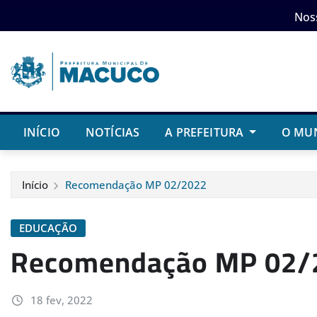
Skip
Nos
to
content
INÍCIO
NOTÍCIAS
A PREFEITURA
O MU
Início
Recomendação MP 02/2022
EDUCAÇÃO
Recomendação MP 02/
18 fev, 2022