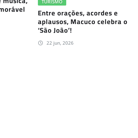
e música,
TURISMO
morável
Entre orações, acordes e
aplausos, Macuco celebra o
‘São João’!
22 jun, 2026