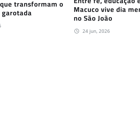
Entre fé, educação 
 que transformam o
Macuco vive dia me
a garotada
no São João
6
24 jun, 2026