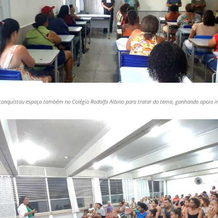
onquistou espaço também no Colégio Rodolfo Albino para tratar do tema, ganhando apoio int