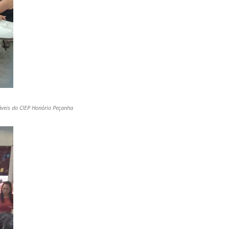
veis do CIEP Honório Peçanha