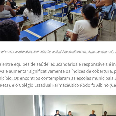
a enfermeira coordenadora de Imunização do Município, familiares dos alunos ganham mais s
a entre equipes de saúde, educandários e responsáveis é i
tiva é aumentar significativamente os índices de cobertura
nicípio. Os encontros contemplaram as escolas municipais S
Reta), e o Colégio Estadual Farmacêutico Rodolfo Albino (Ce