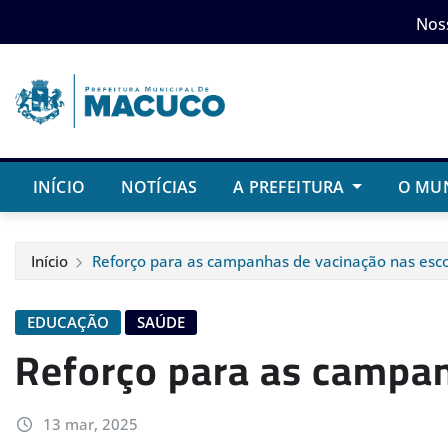
Skip
Nos
to
content
INÍCIO
NOTÍCIAS
A PREFEITURA
O MU
Início
Reforço para as campanhas de vacinação nas es
EDUCAÇÃO
SAÚDE
Reforço para as campa
13 mar, 2025