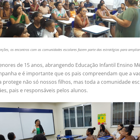
eções, os encontros com as comunidades escolares fazem parte das estratégias para ampliar 
enores de 15 anos, abrangendo Educação Infantil Ensino M
campanha e é importante que os pais compreendam que a va
a protege não só nossos filhos, mas toda a comunidade esco
, pais e responsáveis pelos alunos.