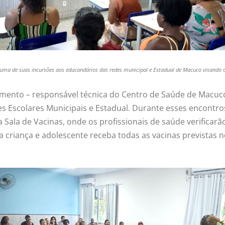
uma de suas incursões aos educandários das redes municipal e Estadual de Macuco visando o
mento – responsável técnica do Centro de Saúde de Macuco
s Escolares Municipais e Estadual. Durante esses encontros
 Sala de Vacinas, onde os profissionais de saúde verificar
ada criança e adolescente receba todas as vacinas previstas 