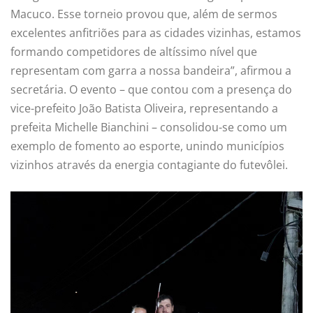
Macuco. Esse torneio provou que, além de sermos
excelentes anfitriões para as cidades vizinhas, estamos
formando competidores de altíssimo nível que
representam com garra a nossa bandeira”, afirmou a
secretária. O evento – que contou com a presença do
vice-prefeito João Batista Oliveira, representando a
prefeita Michelle Bianchini – consolidou-se como um
exemplo de fomento ao esporte, unindo municípios
vizinhos através da energia contagiante do futevôlei.