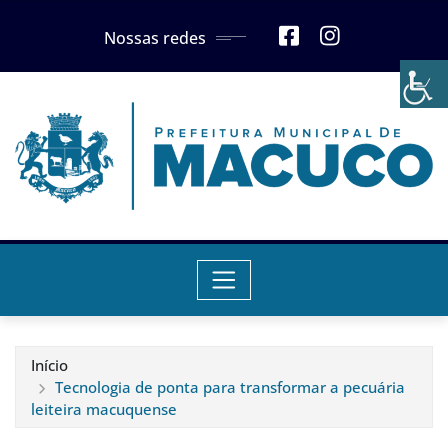
Skip
Nossas redes
to
content
Início
Tecnologia de ponta para transformar a pecuária
leiteira macuquense