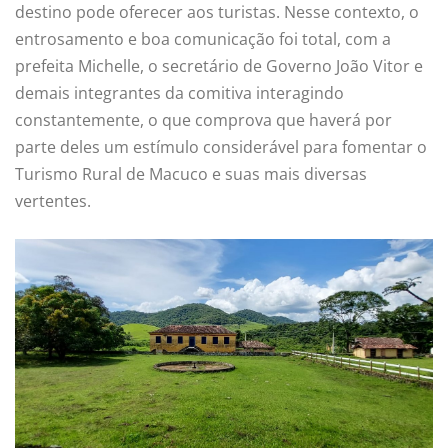
destino pode oferecer aos turistas. Nesse contexto, o
entrosamento e boa comunicação foi total, com a
prefeita Michelle, o secretário de Governo João Vitor e
demais integrantes da comitiva interagindo
constantemente, o que comprova que haverá por
parte deles um estímulo considerável para fomentar o
Turismo Rural de Macuco e suas mais diversas
vertentes.