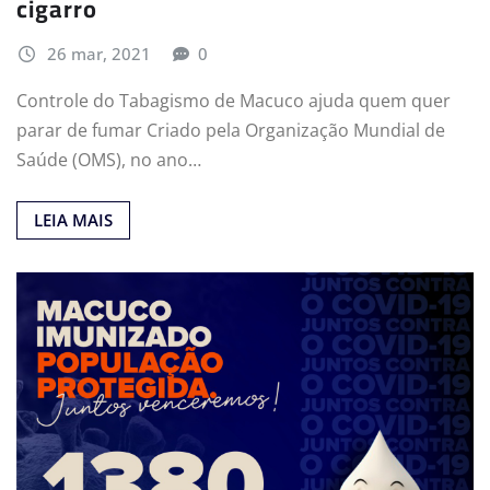
cigarro
26 mar, 2021
0
Controle do Tabagismo de Macuco ajuda quem quer
parar de fumar Criado pela Organização Mundial de
Saúde (OMS), no ano…
LEIA MAIS