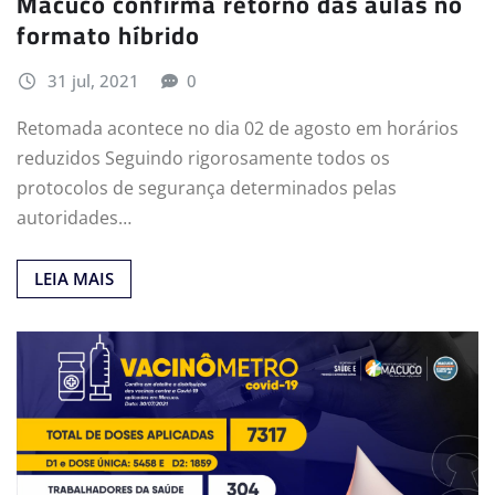
Macuco confirma retorno das aulas no
formato híbrido
31 jul, 2021
0
Retomada acontece no dia 02 de agosto em horários
reduzidos Seguindo rigorosamente todos os
protocolos de segurança determinados pelas
autoridades…
LEIA MAIS