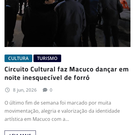
CULTURA
TURISMO
Circuito Cultural faz Macuco dançar em
noite inesquecível de forró
8 jun, 2026
0
O último fim de semana foi marcado por muita
movimentação, alegria e valorização da identidade
artística em Macuco com a…