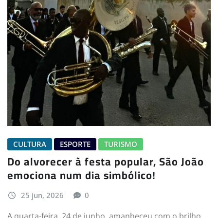
CULTURA
ESPORTE
TURISMO
Do alvorecer à festa popular, São João
emociona num dia simbólico!
25 jun, 2026
0
A quarta-feira, 24 de junho, amanheceu com o brilho