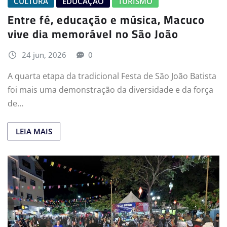
CULTURA
EDUCAÇÃO
TURISMO
Entre fé, educação e música, Macuco
vive dia memorável no São João
24 jun, 2026
0
A quarta etapa da tradicional Festa de São João Batista
foi mais uma demonstração da diversidade e da força
de…
LEIA MAIS