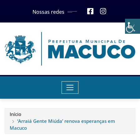
Skip
Nossas redes
to
content
Início
‘Arraiá Gente Miúda’ renova esperanças em
Macuco