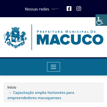
Skip
Nossas redes
to
content
Início
Capacitação amplia horizontes para
empreendedores macuquenses