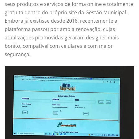
seus produtos e serviços de forma online e totalmente
gratuita dentro do próprio site da Gestão Municipal.
Embora já existisse desde 2018, recentemente a
plataforma passou por ampla renovação, cujas
atualizações promovidas geraram designer mais
bonito, compatível com celulares e com maior
segurança.