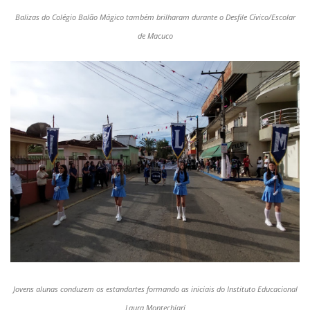
Balizas do Colégio Balão Mágico também brilharam durante o Desfile Cívico/Escolar
de Macuco
Jovens alunas conduzem os estandartes formando as iniciais do Instituto Educacional
Laura Montechiari