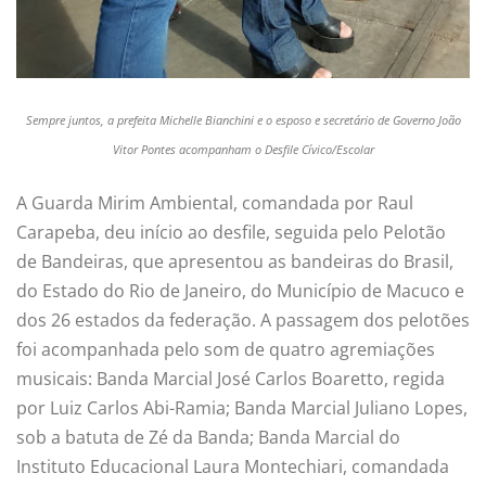
Sempre juntos, a prefeita Michelle Bianchini e o esposo e secretário de Governo João
Vitor Pontes acompanham o Desfile Cívico/Escolar
A Guarda Mirim Ambiental, comandada por Raul
Carapeba, deu início ao desfile, seguida pelo Pelotão
de Bandeiras, que apresentou as bandeiras do Brasil,
do Estado do Rio de Janeiro, do Município de Macuco e
dos 26 estados da federação. A passagem dos pelotões
foi acompanhada pelo som de quatro agremiações
musicais: Banda Marcial José Carlos Boaretto, regida
por Luiz Carlos Abi-Ramia; Banda Marcial Juliano Lopes,
sob a batuta de Zé da Banda; Banda Marcial do
Instituto Educacional Laura Montechiari, comandada