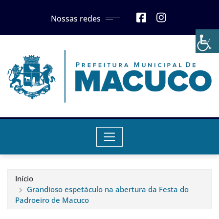
Skip
Nossas redes
to
content
Início
Grandioso espetáculo na abertura da Festa do
Padroeiro de Macuco