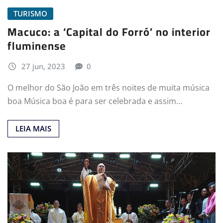
TURISMO
Macuco: a ‘Capital do Forró’ no interior
fluminense
27 jun, 2023
0
O melhor do São João em três noites de muita música
boa Música boa é para ser celebrada e assim…
LEIA MAIS