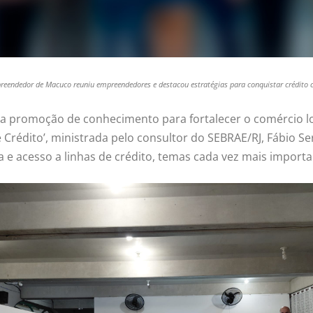
eendedor de Macuco reuniu empreendedores e destacou estratégias para conquistar crédito c
a promoção de conhecimento para fortalecer o comércio loc
re Crédito’, ministrada pelo consultor do SEBRAE/RJ, Fábi
 e acesso a linhas de crédito, temas cada vez mais import