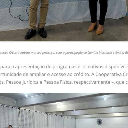
rativa Cresol também marcou presença, com a participação de Camilla Martinelli e Andrey B
para a apresentação de programas e incentivos disponíve
tunidade de ampliar o acesso ao crédito. A Cooperativa C
os, Pessoa Jurídica e Pessoa Física, respectivamente –, qu