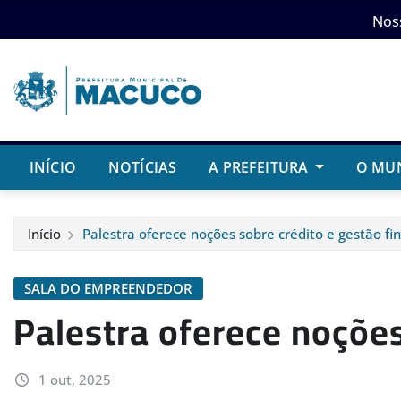
Skip
Nos
to
content
INÍCIO
NOTÍCIAS
A PREFEITURA
O MU
Início
Palestra oferece noções sobre crédito e gestão fi
SALA DO EMPREENDEDOR
Palestra oferece noções
1 out, 2025