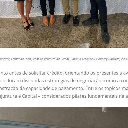
edor, Fernanda Diniz, com os gerentes da Cresol, Camilla Martinelli e Andrey Barrada, e o 
o antes de solicitar crédito, orientando os presentes a ava
isso, foram discutidas estratégias de negociação, como a 
nstração da capacidade de pagamento. Entre os tópicos mai
onjuntura e Capital – considerados pilares fundamentais na 